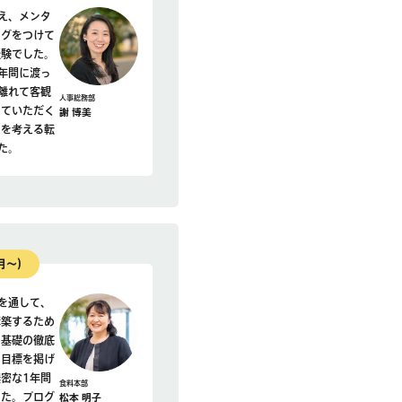
え、メンタ
ングをつけて
経験でした。
年間に渡っ
と離れて客観
人事総務部
っていただく
謝 博美
アを考える転
た。
月〜）
1を通して、
構築するため
の基礎の徹底
月目標を掲げ
密な1年間
食料本部
した。プログ
松本 明子