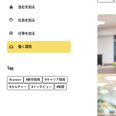
会社を知る
社員を知る
仕事を知る
働く環境
Tag
#career
#新卒採用
#キャリア採用
#カルチャー
#インタビュー
#制度