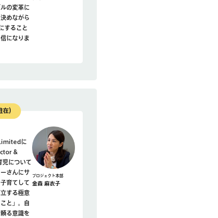
デルの変革に
を決めながら
にすること
自信になりま
駐在）
Limitedに
tor &
育児について
ターさんにサ
プロジェクト本部
ら子育てして
金森 麻衣子
両立する極意
ること」。自
に頼る意識を