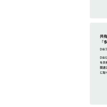
共
「
D&
D&
を共
関連
に取