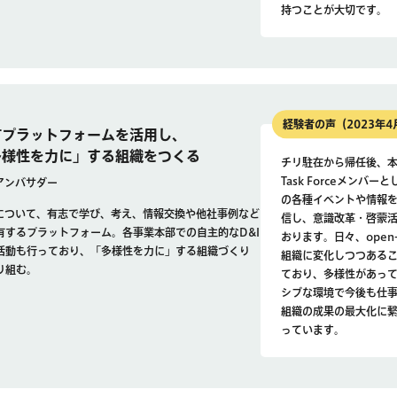
持つことが大切です。
経験者の声（2023年
有プラットフォームを活用し、
多様性を力に」する組織をつくる
チリ駐在から帰任後、本
Task Forceメンバー
Iアンバサダー
の各種イベントや情報
Iについて、有志で学び、考え、情報交換や他社事例など
信し、意識改革・啓蒙
有するプラットフォーム。各事業本部での自主的なD&I
おります。日々、open-
活動も行っており、「多様性を力に」する組織づくり
組織に変化しつつある
り組む。
ており、多様性があっ
シブな環境で今後も仕
組織の成果の最大化に
っています。