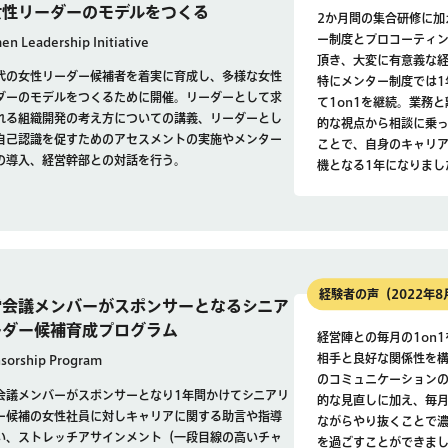
女性リーダーのモデルをつくる
2か月間の集合研修に加
ー制度とプロコーティ
n Leadership Initiative
頂き、大変に有意義な
代の女性リーダー候補者を着実に育成し、多様な女性
特にメンター制度では1
ダーのモデルをつくるために開催。リーダーとして求
て1on1を継続。業務
れる組織開発の考え方についての講義、リーダーとし
的な視点から相談に乗
自己認識を促すためのアセスメントの実施やメンター
ことで、自身のキャリ
の導入、経営幹部との対話を行う。
機となる1年になりまし
経験者の声（2022年8
営会議メンバーがスポンサーとなるシニア
ーダー候補育成プログラム
経営陣との毎月の1on
相手と良好な関係性を
sorship Program
のコミュニケーション
会議メンバーがスポンサーとなり1年間かけてシニアリ
的な見直しに加え、毎
ー候補の女性社員に対しキャリアに関する助言や指導
ながらやり抜くことで濃
い、ストレッチアサインメント（一段目線の高いチャ
を過ごすことができま