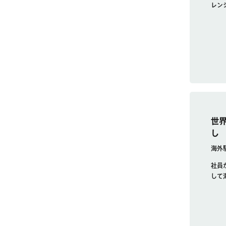
レン
世
し
海外
社員
して