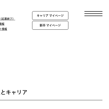
キャリア マイページ
報（応募終了）
情報
新卒 マイページ
ント情報
進とキャリア