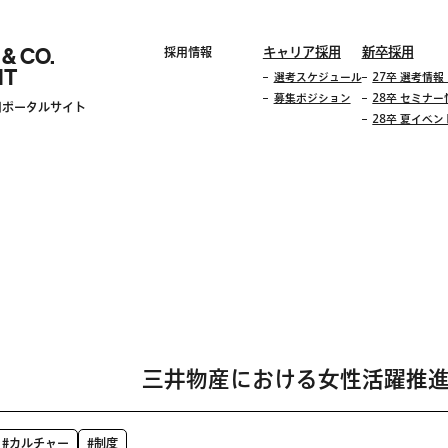
 & CO.
キャリア採用
新卒採用
採用情報
IT
選考スケジュール
27卒 選考情
募集ポジション
28卒 セミナー
用ポータルサイト
28卒 夏イベ
三井物産における女性活躍推
#カルチャー
#制度