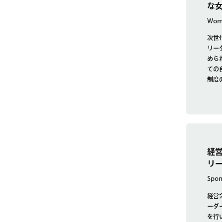
な
Wome
次世
リー
めら
ての
制度
経
リ
Spon
経営
ーダ
を行