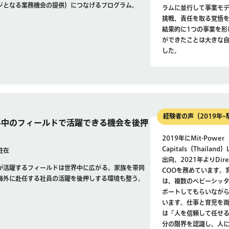
ジとなる業務機会の提供）につなげるプログラム。
ラムに並行して事業モ
挑戦、責任を取る覚悟
結果的に1つの事業を形
ができたことは大きな
した。
経験者の声（2019年~
界中のフィールドで活躍できる機会を後押
2019年にMit-Power
Capitals（Thailand）
駐在
出向、2021年よりDirec
が活躍するフィールドは世界中に広がる。家族を帯同
COOを務めています。
海外に赴任する社員の活躍を後押しする環境も整う。
は、複数のベビーシッ
ポートしてもらいなが
います。仕事と育児を
は「人を信頼して任せ
分の限界を認識し、人