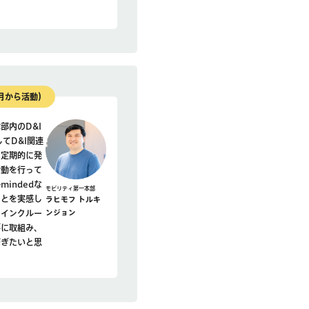
4月から活動）
部内のD&I
としてD&I関連
を定期的に発
活動を行って
mindedな
モビリティ第一本部
ことを実感し
ラヒモフ トルキ
てインクルー
ンジョン
事に取組み、
繋ぎたいと思