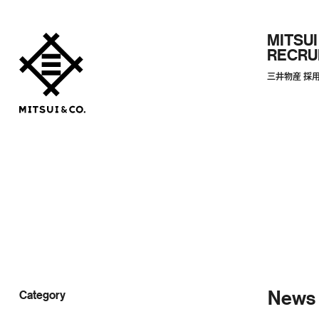
MITSUI
RECRU
三井物産 採
News
Category