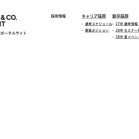
 & CO.
キャリア採用
新卒採用
採用情報
IT
選考スケジュール
27卒 選考情
募集ポジション
28卒 セミナー
用ポータルサイト
28卒 夏イベ