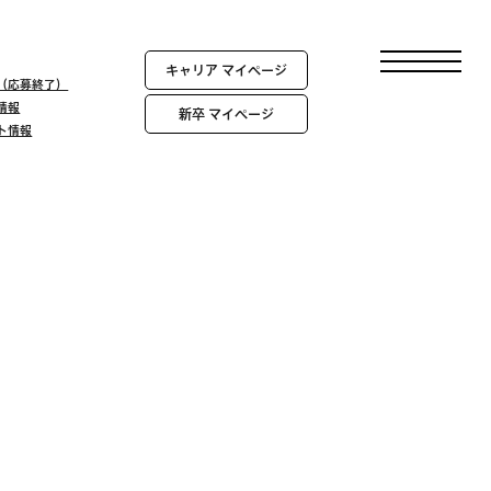
キャリア マイページ
報（応募終了）
情報
新卒 マイページ
ント情報