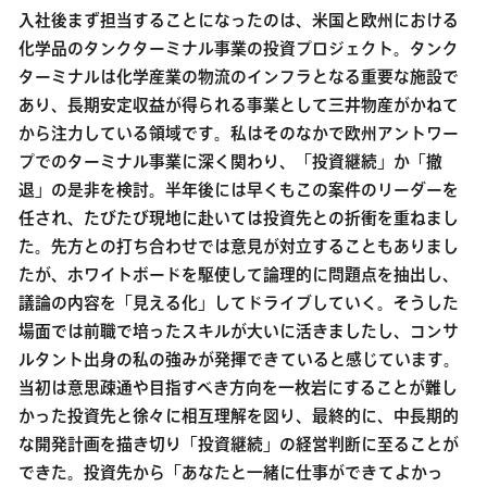
入社後まず担当することになったのは、米国と欧州における
化学品のタンクターミナル事業の投資プロジェクト。タンク
ターミナルは化学産業の物流のインフラとなる重要な施設で
あり、長期安定収益が得られる事業として三井物産がかねて
から注力している領域です。私はそのなかで欧州アントワー
プでのターミナル事業に深く関わり、「投資継続」か「撤
退」の是非を検討。半年後には早くもこの案件のリーダーを
任され、たびたび現地に赴いては投資先との折衝を重ねまし
た。先方との打ち合わせでは意見が対立することもありまし
たが、ホワイトボードを駆使して論理的に問題点を抽出し、
議論の内容を「見える化」してドライブしていく。そうした
場面では前職で培ったスキルが大いに活きましたし、コンサ
ルタント出身の私の強みが発揮できていると感じています。
当初は意思疎通や目指すべき方向を一枚岩にすることが難し
かった投資先と徐々に相互理解を図り、最終的に、中長期的
な開発計画を描き切り「投資継続」の経営判断に至ることが
できた。投資先から「あなたと一緒に仕事ができてよかっ