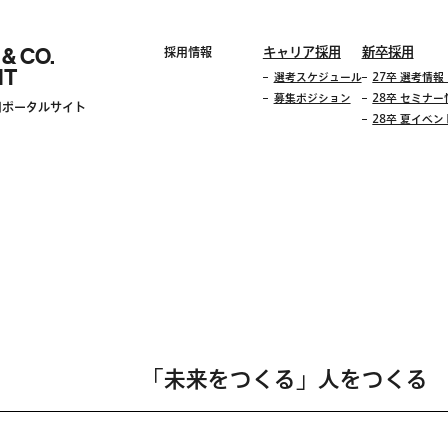
 & CO.
キャリア採用
新卒採用
採用情報
IT
選考スケジュール
27卒 選考情
募集ポジション
28卒 セミナー
用ポータルサイト
28卒 夏イベ
「未来をつくる」人をつくる