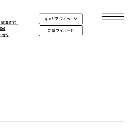
キャリア マイページ
報（応募終了）
情報
新卒 マイページ
ント情報