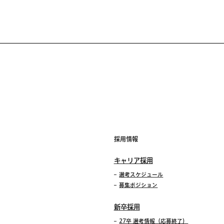
採用情報
キャリア採用
選考スケジュール
募集ポジション
新卒採用
27卒 選考情報（応募終了）