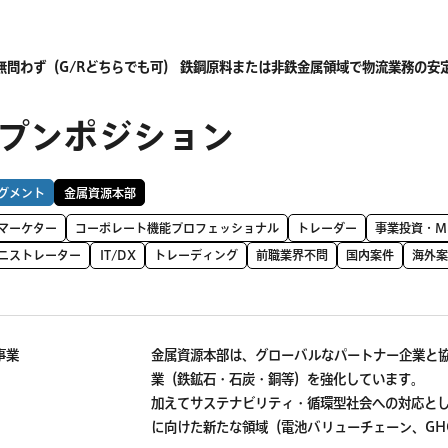
有無問わず（G/Rどちらでも可） 鉄鋼原料または非鉄金属領域で物流業務の
プンポジション
グメント
金属資源本部
Bマーケター
コーポレート機能プロフェッショナル
トレーダー
事業投資・M
ニストレーター
IT/DX
トレーディング
前職業界不問
国内案件
海外
事業
金属資源本部は、グローバルなパートナー企業と
業（鉄鉱石・石炭・銅等）を強化しています。
加えてサステナビリティ・循環型社会への対応と
に向けた新たな領域（電池バリューチェーン、GH