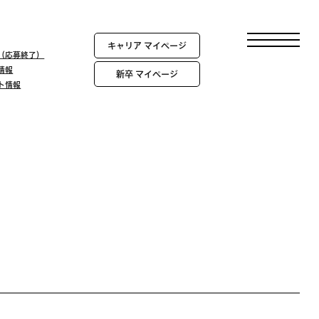
キャリア マイページ
報（応募終了）
情報
新卒 マイページ
ント情報