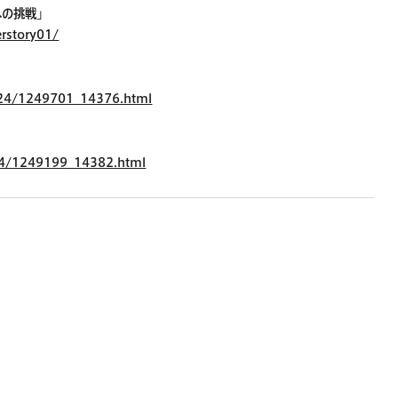
への挑戦」
erstory01/
024/1249701_14376.html
024/1249199_14382.html