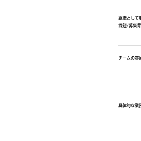
組織として
課題/募集
チームの雰
具体的な業