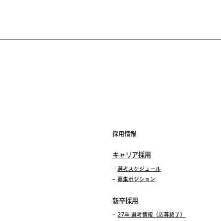
採用情報
キャリア採用
選考スケジュール
募集ポジション
新卒採用
27卒 選考情報（応募終了）