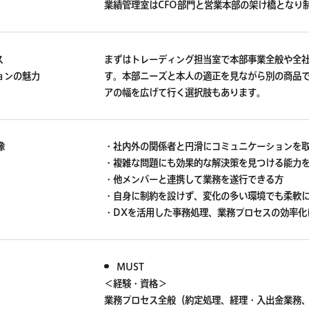
業績管理室はCFO部門と営業本部の架け橋となり
ス
まずはトレーディング担当室で本部事業全般や全
ョンの魅力
す。本部ニーズと本人の適正を見ながら別の商品
アの幅を広げて行く選択肢もあります。
像
・社内外の関係者と円滑にコミュニケーションを
・複雑な問題にも効果的な解決策を見つける能力
・他メンバーと連携して業務を遂行できる方
・自身に制約を設けず、変化の多い環境でも柔軟
・DXを活用した事務処理、業務プロセスの効率化
MUST
＜経験・資格＞
業務プロセス全般（約定処理、経理・入出金業務