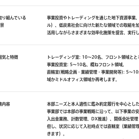
取り組んでいる
事業投資やトレーディングを通じた地下資源事業
背景
ル）、低炭素社会に向けた新たな領域での取組を
活用しながらさまざまな効率化施策を提言、実行
囲気と特徴
トレーディング室: 10～20名、フロント領域と
事業投資室: 5～10名、概ねフロント領域。
直轄室(戦略企画・業績管理・事業開発等): 5～
域かミドルオフィス領域か再考します。
務内容
本部ニーズと本人適性に鑑み約定履行を中心とし
事業部では本部の事業戦略に沿って、以下事業の
入出金業務、計数管理、DX推進）、関係会社管理
但し、状況に応じて入社時点では直轄室（業績管
きます）。