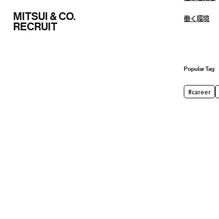
MITSUI & CO.
働く環境
RECRUIT
Popular Tag
#career