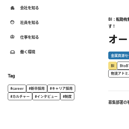
会社を知る
BI：転勤
社員を知る
す！
オー
仕事を知る
働く環境
金属資源セ
BI
Bto
物流アドミ
Tag
#career
#新卒採用
#キャリア採用
#カルチャー
#インタビュー
#制度
募集部署の