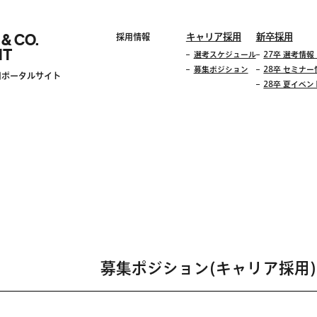
 & CO.
キャリア採用
新卒採用
採用情報
IT
選考スケジュール
27卒 選考情
募集ポジション
28卒 セミナー
用ポータルサイト
28卒 夏イベ
募集ポジション(キャリア採用)