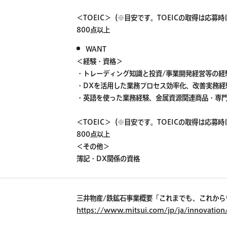
＜TOEIC＞（※目安です。TOEICの取得は応
800点以上
WANT
＜経験・資格＞
・トレーディング知識と投資/事業開発経営等の経
・DXを活用した業務プロセス効率化、改善実務経
・英語を使った業務経験、金属資源関連商品・専
＜TOEIC＞（※目安です。TOEICの取得は応
800点以上
＜その他＞
簿記・DX関係の資格
三井物産/鉄鉱石事業概要「これまでも、これか
https://www.mitsui.com/jp/ja/innovation/